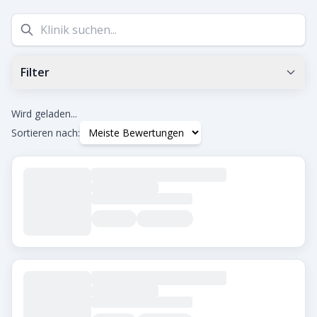
Filter
Min. Google-Bewertung
0.0
+
Wird geladen...
Sortieren nach:
Tags
Beard Transplant
DHI
Eyebrow Transplant
FUE
FUT
Hair Transplant for Women
Stadt