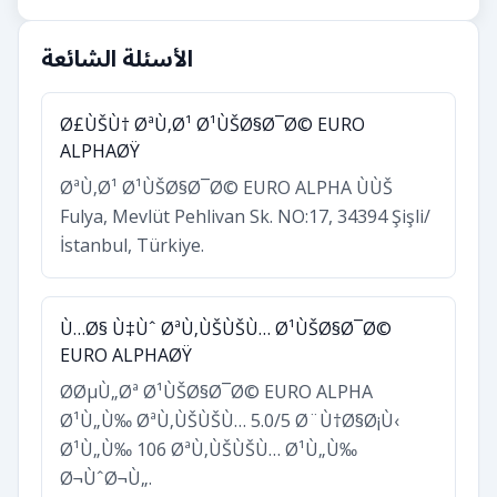
الأسئلة الشائعة
Ø£ÙŠÙ† ØªÙ‚Ø¹ Ø¹ÙŠØ§Ø¯Ø© EURO
ALPHAØŸ
ØªÙ‚Ø¹ Ø¹ÙŠØ§Ø¯Ø© EURO ALPHA ÙÙŠ
Fulya, Mevlüt Pehlivan Sk. NO:17, 34394 Şişli/
İstanbul, Türkiye.
Ù…Ø§ Ù‡Ùˆ ØªÙ‚ÙŠÙŠÙ… Ø¹ÙŠØ§Ø¯Ø©
EURO ALPHAØŸ
Ø­ØµÙ„Øª Ø¹ÙŠØ§Ø¯Ø© EURO ALPHA
Ø¹Ù„Ù‰ ØªÙ‚ÙŠÙŠÙ… 5.0/5 Ø¨Ù†Ø§Ø¡Ù‹
Ø¹Ù„Ù‰ 106 ØªÙ‚ÙŠÙŠÙ… Ø¹Ù„Ù‰
Ø¬ÙˆØ¬Ù„.