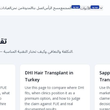
جديد
جديد
المجتمع
مسح الرأس
اتصل بنا
المدونة
من نحن
العيادات
الأدوات
تق
قارن FUE وDHI وSapphire FUE — التكلفة والتعافي وكيف تختار التقنية المناسبة.
DHI Hair Transplant in
Sapp
Turkey
Tran
 FUE
Use this page to compare where DHI
Use th
s, what
fits, when clinics position it as a
market
o
premium option, and how to judge
claime
hire
the claim against FUE and real
decisi
documented results.
surgeo