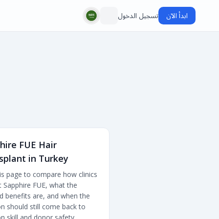
ابدأ الآن
تسجيل الدخول
hire FUE Hair
splant in Turkey
is page to compare how clinics
 Sapphire FUE, what the
d benefits are, and when the
on should still come back to
n skill and donor safety.