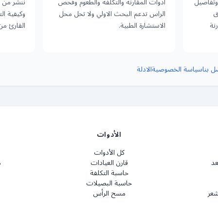
وتفاصيل
ادوات المقارنة والتكلفة والطعوم وفحص
ننشر من ن
ق
الراس تدعم البحث الاولي ولا تحل محل
وكيفية ال
نة
الاستشارة الطبية.
القارئ من
ل بنا
سياسة الخصوصية
الادلة
الأدوات
كل الأدوات
عد
قارن العيادات
م
حاسبة التكلفة
حاسبة البصيلات
شعر
مسح الرأس