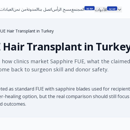
جديد
جديد
المجتمع
مسح الرأس
اتصل بنا
المدونة
من نحن
العيادات
الأدوات
UE Hair Transplant in Turkey
 Hair Transplant in Turke
 how clinics market Sapphire FUE, what the claimed
come back to surgeon skill and donor safety.
ed as standard FUE with sapphire blades used for recipient s
r-healing option, but the real comparison should still focus
d outcomes.