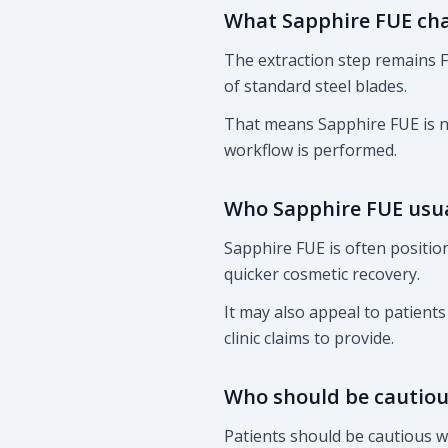
What Sapphire FUE ch
The extraction step remains FU
of standard steel blades.
That means Sapphire FUE is no
workflow is performed.
Who Sapphire FUE usua
Sapphire FUE is often position
quicker cosmetic recovery.
It may also appeal to patien
clinic claims to provide.
Who should be cautiou
Patients should be cautious wh