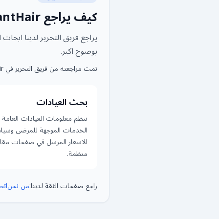
كيف يراجع TransplantHair المحتوى وينشره
يراجع فريق التحرير لدينا ابحاث
بوضوح اكبر.
تمت مراجعته من فريق التحرير في TransplantHair
بحث العيادات
ننظم معلومات العيادات العامة 
الخدمات الموجهة للمرضى وسيا
الاسعار المرسل في صفحات مقار
منظمة.
راجع صفحات الثقة لدينا:
من نحن
اتص