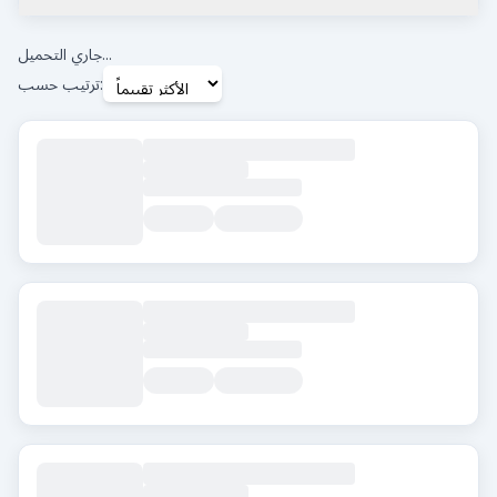
أقل تقييم جوجل
0.0
+
جاري التحميل...
ترتيب حسب:
العلامات
Beard Transplant
DHI
Eyebrow Transplant
FUE
FUT
Hair Transplant for Women
المدينة