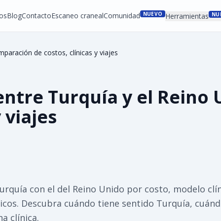
NUEVO
os
Blog
Contacto
Escaneo craneal
Comunidad
NU
Herramientas
mparación de costos, clínicas y viajes
 entre Turquía y el Reino
 viajes
rquía con el del Reino Unido por costo, modelo clíni
nicos. Descubra cuándo tiene sentido Turquía, cuán
a clínica.