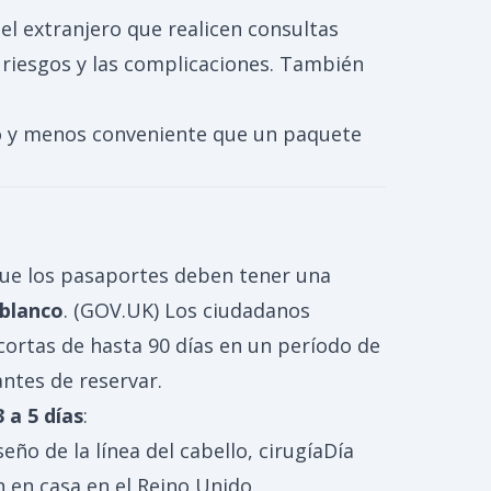
el extranjero que realicen consultas
s riesgos y las complicaciones. También
ro y menos conveniente que un paquete
 que los pasaportes deben tener una
 blanco
. (
GOV.UK
) Los ciudadanos
cortas de hasta 90 días en un período de
antes de reservar.
3 a 5 días
:
seño de la línea del cabello, cirugíaDía
 en casa en el Reino Unido