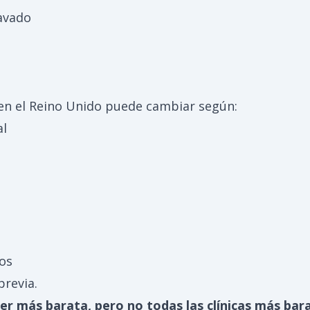
avado
 en el Reino Unido puede cambiar según:
al
dos
previa.
ser más barata, pero no todas las clínicas más bar