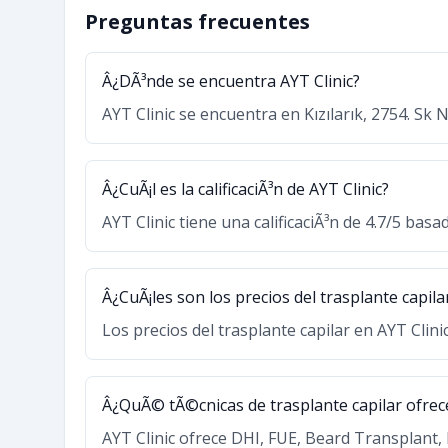
Preguntas frecuentes
Â¿DÃ³nde se encuentra AYT Clinic?
AYT Clinic se encuentra en Kızılarık, 2754. Sk 
Â¿CuÃ¡l es la calificaciÃ³n de AYT Clinic?
AYT Clinic tiene una calificaciÃ³n de 4.7/5 bas
Â¿CuÃ¡les son los precios del trasplante capila
Los precios del trasplante capilar en AYT Clin
Â¿QuÃ© tÃ©cnicas de trasplante capilar ofrece
AYT Clinic ofrece DHI, FUE, Beard Transplan