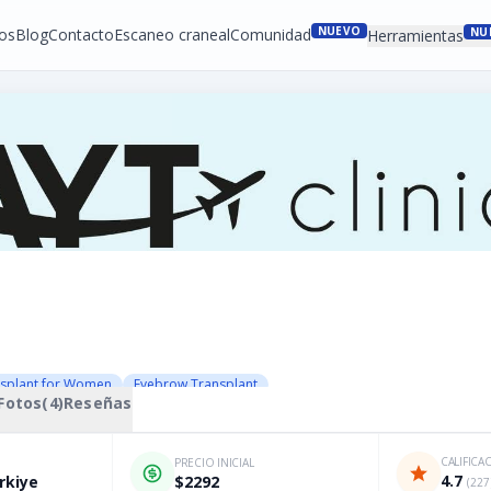
NUEVO
os
Blog
Contacto
Escaneo craneal
Comunidad
NU
Herramientas
nsplant for Women
Eyebrow Transplant
Fotos
(
4
)
Reseñas
CALIFICA
PRECIO INICIAL
4.7
rkiye
$2292
(
227