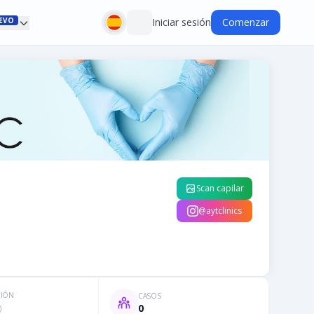
EVO
Iniciar sesión
Comenzar
Scan capilar
@aytclinics
CIÓN
CASOS
0
)