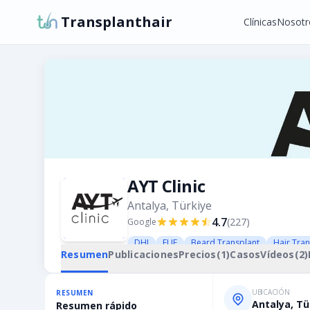
Transplanthair
Clínicas
Nosotr
AYT Clinic
Antalya, Türkiye
4.7
(
227
)
Google
DHI
FUE
Beard Transplant
Hair Tra
Resumen
Publicaciones
Precios
(
1
)
Casos
Vídeos
(
2
)
UBICACIÓN
RESUMEN
Antalya, Tü
Resumen rápido