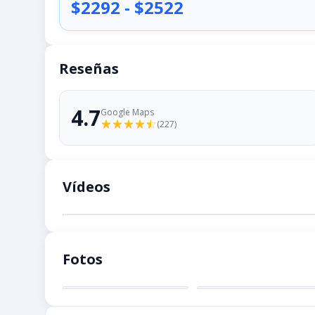
$2292
-
$2522
Reseñas
4.7
Google Maps
(
227
)
Vídeos
Fotos