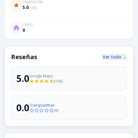
CALIFICACIÓN
5.0
(
106
)
CASOS
0
Reseñas
Ver todo →
5.0
Google Maps
(
106
)
0.0
Transplanthair
(
0
)