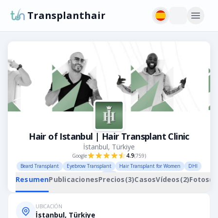
Transplanthair
Hair of Istanbul | Hair Transplant Clinic
İstanbul, Türkiye
4.9
Google
(
759
)
Beard Transplant
Eyebrow Transplant
Hair Transplant for Women
DHI
FUE
Resumen
Publicaciones
Precios
(
3
)
Casos
Vídeos
(
2
)
Fotos
(
5
UBICACIÓN
İstanbul, Türkiye