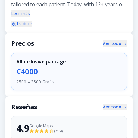
tailored to each patient. Today, with 12+ years of
experience, 19,000+ successful procedures, and
Leer más
support in 8+ languages, we welcome guests
Traducir
from all over the world.
Precios
Ver todo →
All-inclusive package
€4000
2500 – 3500 Grafts
Reseñas
Ver todo →
4.9
Google Maps
(
759
)