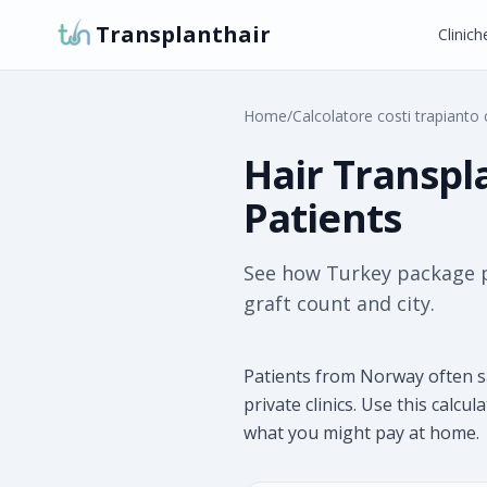
Transplanthair
Clinich
Home
/
Calcolatore costi trapianto c
Hair Transpl
Patients
See how Turkey package p
graft count and city.
Patients from Norway often sa
private clinics. Use this calcu
what you might pay at home.