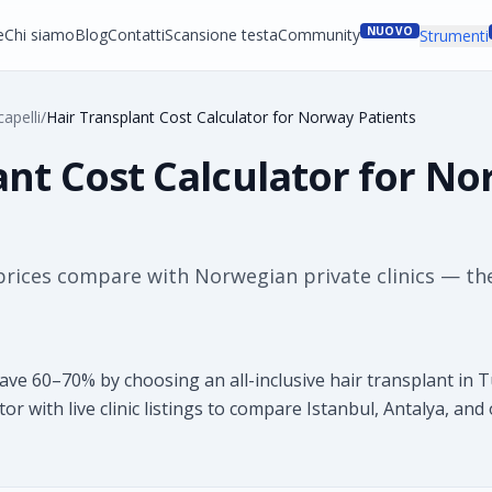
NUOVO
e
Chi siamo
Blog
Contatti
Scansione testa
Community
Strumenti
apelli
/
Hair Transplant Cost Calculator for Norway Patients
ant Cost Calculator for N
rices compare with Norwegian private clinics — th
ve 60–70% by choosing an all-inclusive hair transplant in 
lator with live clinic listings to compare Istanbul, Antalya, an