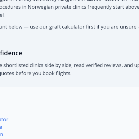
cedures in Norwegian private clinics frequently start abov
l.
nt below — use our graft calculator first if you are unsure 
nfidence
 shortlisted clinics side by side, read verified reviews, and 
uotes before you book flights.
ator
e
on