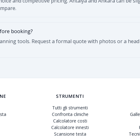
choice and competitive pricing. Antalya and Ankara can be sl
compare.
efore booking?
lanning tools. Request a formal quote with photos or a hea
ONE
STRUMENTI
Tutti gli strumenti
sta
Confronta cliniche
Gall
Calcolatore costi
Calcolatore innesti
Scansione testa
Tecni