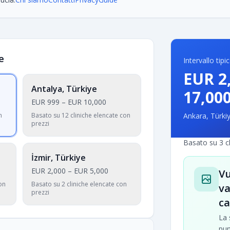
e
Intervallo tip
EUR 2
Antalya, Türkiye
17,00
EUR 999
–
EUR 10,000
n
Basato su 12 cliniche elencate con
Ankara, Türki
prezzi
Basato su 3 cl
İzmir, Türkiye
EUR 2,000
–
EUR 5,000
Vu
on
Basato su 2 cliniche elencate con
va
prezzi
ca
La 
pun