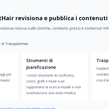
air revisiona e pubblica i contenuti
evisiona ricerca sulle cliniche, contesto prezzi e contenuti in
e di TransplantHair
e
Strumenti di
Trasp
pianificazione
Pubblic
agli per
contatt
I nostri strumenti di confronto,
inviato
cosi il 
costo, graft e head scan
supportano la ricerca iniziale e non
sostituiscono una visita medica.
ucia:
Chi siamo
Contatti
Privacy
Guide