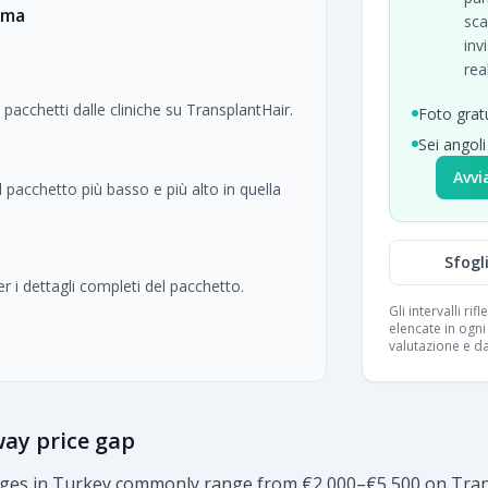
ima
sca
inv
rea
 pacchetti dalle cliniche su TransplantHair.
Foto grat
Sei angoli
Avvi
 pacchetto più basso e più alto in quella
Sfogli
per i dettagli completi del pacchetto.
Gli intervalli rif
elencate in ogni 
valutazione e da
way price gap
kages in Turkey commonly range from €2,000–€5,500 on Trans