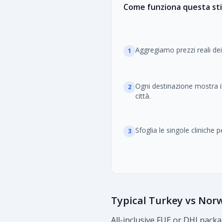
Come funziona questa st
Aggregiamo prezzi reali dei
1
Ogni destinazione mostra il
2
città.
Sfoglia le singole cliniche 
3
Typical Turkey vs Nor
All-inclusive FUE or DHI pac