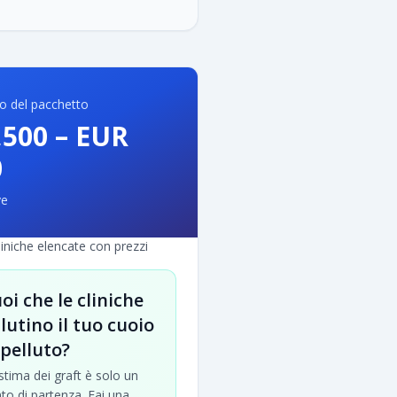
ico del pacchetto
,500
–
EUR
0
ye
iniche elencate con prezzi
oi che le cliniche
lutino il tuo cuoio
pelluto?
stima dei graft è solo un
to di partenza. Fai una