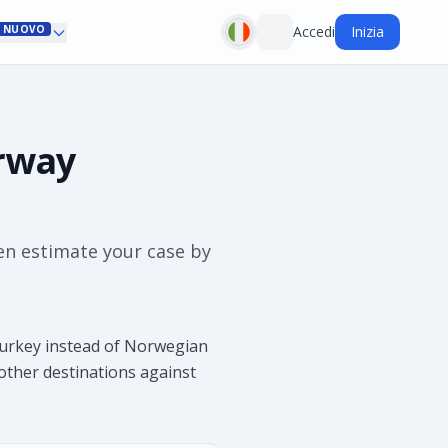
NUOVO
Accedi
Inizia
orway
en estimate your case by
Turkey instead of Norwegian
d other destinations against