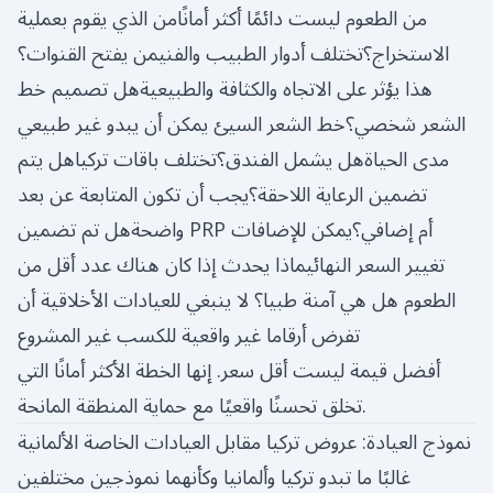
من الطعوم ليست دائمًا أكثر أمانًامن الذي يقوم بعملية
الاستخراج؟تختلف أدوار الطبيب والفنيمن يفتح القنوات؟
هذا يؤثر على الاتجاه والكثافة والطبيعيةهل تصميم خط
الشعر شخصي؟خط الشعر السيئ يمكن أن يبدو غير طبيعي
مدى الحياةهل يشمل الفندق؟تختلف باقات تركياهل يتم
تضمين الرعاية اللاحقة؟يجب أن تكون المتابعة عن بعد
واضحةهل تم تضمين PRP أم إضافي؟يمكن للإضافات
تغيير السعر النهائيماذا يحدث إذا كان هناك عدد أقل من
الطعوم هل هي آمنة طبيا؟ لا ينبغي للعيادات الأخلاقية أن
تفرض أرقاما غير واقعية للكسب غير المشروع
أفضل قيمة ليست أقل سعر. إنها الخطة الأكثر أمانًا التي
تخلق تحسنًا واقعيًا مع حماية المنطقة المانحة.
نموذج العيادة: عروض تركيا مقابل العيادات الخاصة الألمانية
غالبًا ما تبدو تركيا وألمانيا وكأنهما نموذجين مختلفين