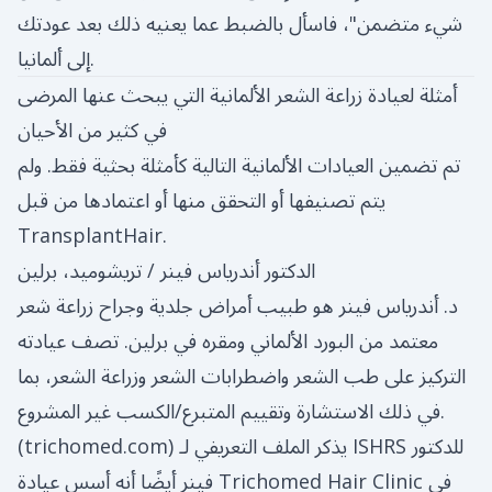
شيء متضمن"، فاسأل بالضبط عما يعنيه ذلك بعد عودتك
إلى ألمانيا.
أمثلة لعيادة زراعة الشعر الألمانية التي يبحث عنها المرضى
في كثير من الأحيان
تم تضمين العيادات الألمانية التالية كأمثلة بحثية فقط. ولم
يتم تصنيفها أو التحقق منها أو اعتمادها من قبل
TransplantHair.
الدكتور أندرياس فينر / تريشوميد، برلين
د. أندرياس فينر هو طبيب أمراض جلدية وجراح زراعة شعر
معتمد من البورد الألماني ومقره في برلين. تصف عيادته
التركيز على طب الشعر واضطرابات الشعر وزراعة الشعر، بما
في ذلك الاستشارة وتقييم المتبرع/الكسب غير المشروع.
) يذكر الملف التعريفي لـ ISHRS للدكتور
trichomed.com
(
فينر أيضًا أنه أسس عيادة Trichomed Hair Clinic في