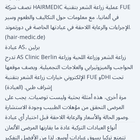
تصف شركة HAIRMEDIC عملية زراعة الشعر بتقنية FUE
في ألمانيا، مع معلومات حول التكاليف والطعوم وسير
الإجراءات والرعاية اللاحقة في عيادتها الخاصة في دورتموند.
(
hair-medic.de
)
عيادة AS، برلين
تدرج AS Clinic Berlin زراعة الشعر وزراعة اللحية وزراعة
الحواجب والميزوثيرابي والعلاجات التجميلية. ويصف موقعها
الإلكتروني خيارات زراعة الشعر بتقنية FUE وDHI تحت
إشراف طبي. (
العيادة
)
مرة أخرى، هذه أمثلة بحثية وليست توصيات. يجب على
المرضى التحقق من مؤهلات الطبيب وجودة الاستشارة
وصور الحالة والأسعار والرعاية اللاحقة قبل اختيار أي عيادة.
أنواع العيادات التركية عادة ما يقارنها المرضى الألمان
تتمتع تركيا بسوق عيادات أوسع، لذا من الأفضل التفكير