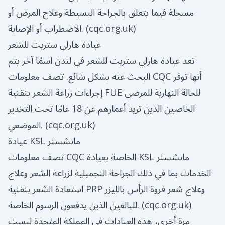
مسجلة فيما يتعلق بالجراحة البسيطة وعلاج المرض أو
)
cqc.org.uk
الاضطراب أو الإصابة. (
عيادة هارلي ستريت للشعر
تعد عيادة هارلي ستريت للشعر في لندن اسمًا آخر يتم
البحث عنه بشكل شائع. تصف معلومات CQC أنها توفر
إجراءات زراعة الشعر بتقنية FUE للحالة النهارية للمرضى
الخاصين الذين تزيد أعمارهم عن 18 عامًا تحت التخدير
)
cqc.org.uk
الموضعي. (
عيادة KSL مانشستر
تصف معلومات CQC الخاصة بعيادة KSL مانشستر
الخدمات بما في ذلك الجراحة التجميلية لزراعة الشعر وعلاج
استعادة الشعر بتقنية PRP وعلاج شعر فروة الرأس بالليزر
)
cqc.org.uk
للبالغين الذين يدفعون الرسوم الخاصة. (
مرة أخرى، هذه العيادات في المملكة المتحدة ليست