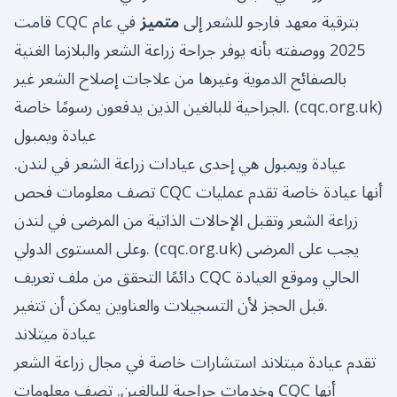
قامت CQC بترقية معهد فارجو للشعر إلى
متميز
في عام
2025 ووصفته بأنه يوفر جراحة زراعة الشعر والبلازما الغنية
بالصفائح الدموية وغيرها من علاجات إصلاح الشعر غير
)
cqc.org.uk
الجراحية للبالغين الذين يدفعون رسومًا خاصة. (
عيادة ويمبول
عيادة ويمبول هي إحدى عيادات زراعة الشعر في لندن.
تصف معلومات فحص CQC أنها عيادة خاصة تقدم عمليات
زراعة الشعر وتقبل الإحالات الذاتية من المرضى في لندن
) يجب على المرضى
cqc.org.uk
وعلى المستوى الدولي. (
دائمًا التحقق من ملف تعريف CQC الحالي وموقع العيادة
قبل الحجز لأن التسجيلات والعناوين يمكن أن تتغير.
عيادة ميتلاند
تقدم عيادة ميتلاند استشارات خاصة في مجال زراعة الشعر
وخدمات جراحية للبالغين. تصف معلومات CQC أنها