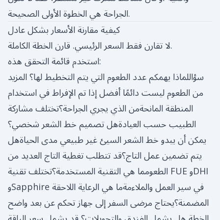
الجراحة هي الخطوة الأولى الصحيحة.
كيفية مقارنة الأسعار بشكل عادل
لا تقارن فقط السعر الرئيسي. قارن الخطة الكاملة.
استخدم قائمة التحقق هذه:
سؤاللماذا يهمكم عدد الطعوم التي يتم التخطيط لها؟ المزيد
من الطعوم ليست دائمًا أفضل إذا تم الإفراط في استخدام
المنطقة المانحةمن الذي يجري الجراحة؟تختلف مشاركة
الطبيب حسب العيادةهل تصميم خط الشعر شخصي؟
يمكن أن يبدو خط الشعر السيئ غير طبيعي مدى الحياةهل
يتم تضمين عمل التاج؟قد تتطلب تغطية التاج العديد من
الطعومما هي التقنية المستخدمة؟تختلف تقنية FUE وDHI
وSapphire في سير العمل والملاءمةما هي الرعاية اللاحقة
المضمنة؟يحتاج مرضى السفر إلى جهاز تحكم عن بعد واضح
الخطة هل يشمل الفندق والتحويلات؟ قد يشمل سعر الباقة