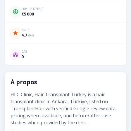
PRIX DE DÉPART
€5 000
NOTE
4.7
(
94
)
CAS
0
À propos
HLC Clinic, Hair Transplant Turkey is a hair
transplant clinic in Ankara, Türkiye, listed on
TransplantHair with verified Google review data,
pricing where available, and before/after case
studies when provided by the clinic.