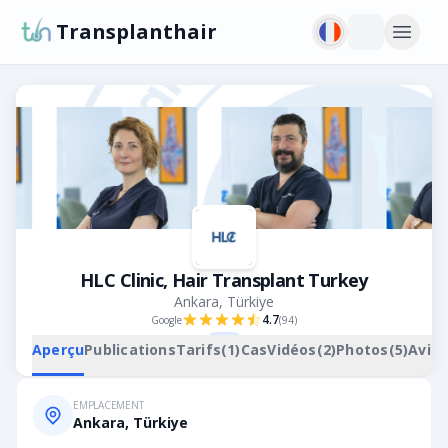
Transplanthair
HLC Clinic, Hair Transplant Turkey
Ankara, Türkiye
4.7
Google
(
94
)
FUE
Aperçu
Publications
Tarifs
(
1
)
Cas
Vidéos
(
2
)
Photos
(
5
)
Avis
EMPLACEMENT
Ankara, Türkiye