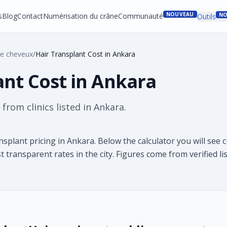
NOUVEAU
s
Blog
Contact
Numérisation du crâne
Communauté
NO
Outils
de cheveux
/
Hair Transplant Cost in Ankara
ant Cost in Ankara
from clinics listed in Ankara.
nsplant pricing in Ankara. Below the calculator you will se
st transparent rates in the city. Figures come from verified l