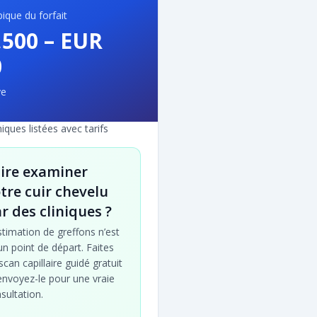
ique du forfait
,500
–
EUR
0
ye
niques listées avec tarifs
ire examiner
tre cuir chevelu
r des cliniques ?
stimation de greffons n’est
un point de départ. Faites
scan capillaire guidé gratuit
envoyez-le pour une vraie
sultation.