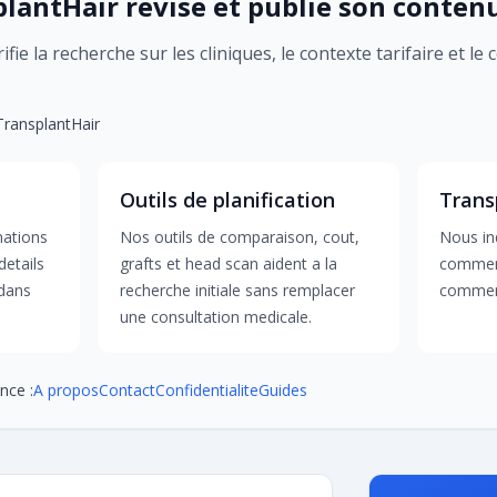
antHair revise et publie son conten
fie la recherche sur les cliniques, le contexte tarifaire et le
 TransplantHair
Outils de planification
Trans
mations
Nos outils de comparaison, cout,
Nous ind
details
grafts et head scan aident a la
comment
 dans
recherche initiale sans remplacer
comment
une consultation medicale.
nce :
A propos
Contact
Confidentialite
Guides