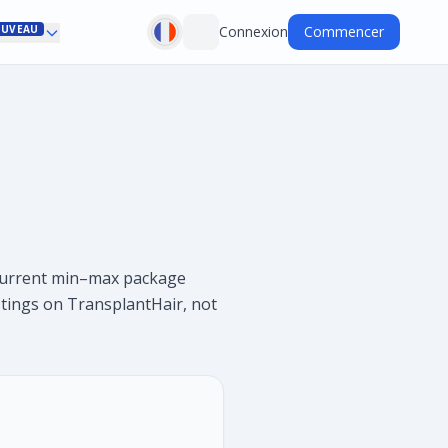
UVEAU
Connexion
Commencer
e current min–max package
istings on TransplantHair, not