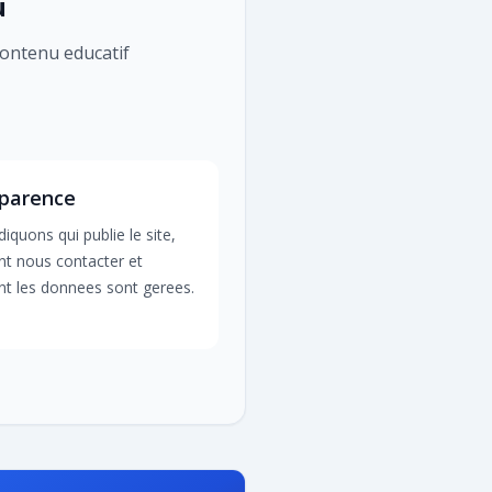
u
 contenu educatif
parence
iquons qui publie le site,
 nous contacter et
 les donnees sont gerees.