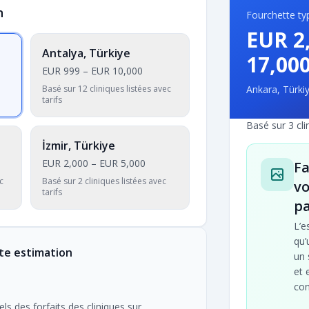
n
Fourchette typ
EUR 2
Antalya, Türkiye
17,00
EUR 999
–
EUR 10,000
Basé sur 12 cliniques listées avec
Ankara, Türki
tarifs
Basé sur 3 cli
İzmir, Türkiye
EUR 2,000
–
EUR 5,000
Fa
c
Basé sur 2 cliniques listées avec
vo
tarifs
pa
L’e
qu’
te estimation
un 
et 
con
ls des forfaits des cliniques sur