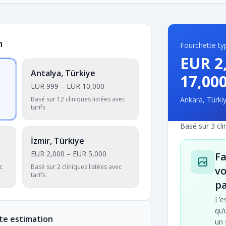
n
Fourchette typ
EUR 2
Antalya, Türkiye
17,00
EUR 999
–
EUR 10,000
Basé sur 12 cliniques listées avec
Ankara, Türki
tarifs
Basé sur 3 cli
İzmir, Türkiye
EUR 2,000
–
EUR 5,000
Fa
c
Basé sur 2 cliniques listées avec
vo
tarifs
pa
L’e
qu’
te estimation
un 