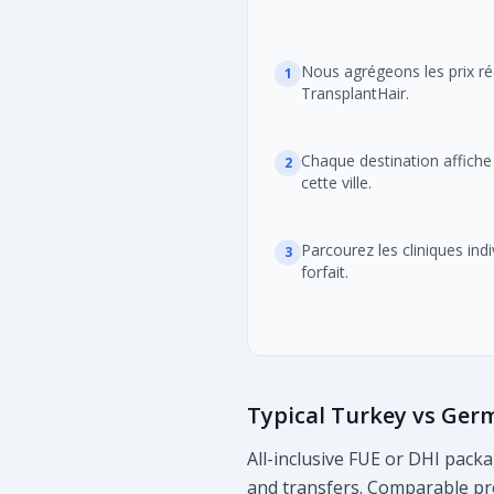
Nous agrégeons les prix rée
1
TransplantHair.
Chaque destination affiche l
2
cette ville.
Parcourez les cliniques ind
3
forfait.
Typical Turkey vs Ger
All-inclusive FUE or DHI pac
and transfers. Comparable pro