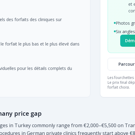
et 
con
ls des forfaits des cliniques sur
Photos gr
Six angles
Déma
e forfait le plus bas et le plus élevé dans
Parcouri
ividuelles pour les détails complets du
Les fourchettes r
Le prix final dé
forfait choisi.
many price gap
kages in Turkey commonly range from €2,000–€5,500 on Trans
cedures in German private clinics frequently start above €