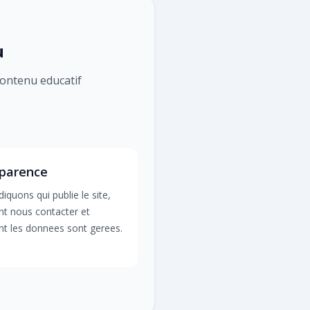
u
 contenu educatif
parence
iquons qui publie le site,
 nous contacter et
 les donnees sont gerees.