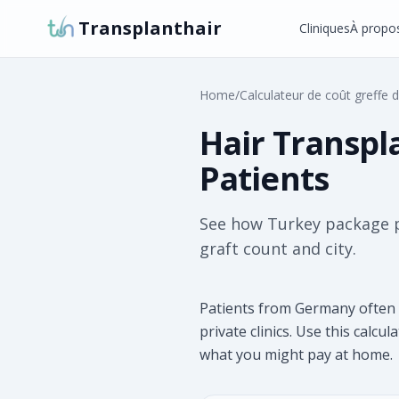
Transplanthair
Cliniques
À propo
Home
/
Calculateur de coût greffe 
Hair Transpl
Patients
See how Turkey package p
graft count and city.
Patients from Germany often s
private clinics. Use this calcu
what you might pay at home.