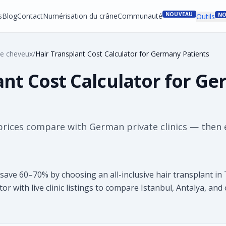
NOUVEAU
s
Blog
Contact
Numérisation du crâne
Communauté
NO
Outils
de cheveux
/
Hair Transplant Cost Calculator for Germany Patients
ant Cost Calculator for G
rices compare with German private clinics — then 
ave 60–70% by choosing an all-inclusive hair transplant in
lator with live clinic listings to compare Istanbul, Antalya, an