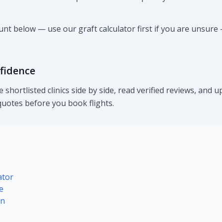
nt below — use our graft calculator first if you are unsure 
nfidence
 shortlisted clinics side by side, read verified reviews, and 
uotes before you book flights.
ator
e
on