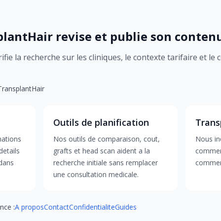
antHair revise et publie son conten
fie la recherche sur les cliniques, le contexte tarifaire et le
 TransplantHair
Outils de planification
Trans
mations
Nos outils de comparaison, cout,
Nous ind
details
grafts et head scan aident a la
comment
 dans
recherche initiale sans remplacer
comment
une consultation medicale.
nce :
A propos
Contact
Confidentialite
Guides