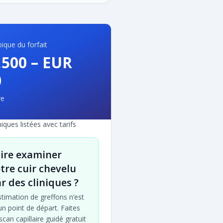
ique du forfait
,500
–
EUR
0
ye
niques listées avec tarifs
ire examiner
tre cuir chevelu
r des cliniques ?
stimation de greffons n’est
un point de départ. Faites
scan capillaire guidé gratuit