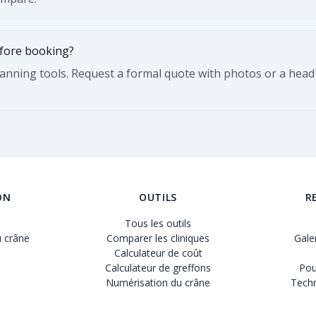
efore booking?
lanning tools. Request a formal quote with photos or a hea
ON
OUTILS
R
Tous les outils
 crâne
Comparer les cliniques
Gale
Calculateur de coût
Calculateur de greffons
Pou
Numérisation du crâne
Techn